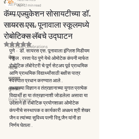
All Posts
Apr 3
1 min read
कॅम्प एज्युकेशन सोसायटीच्या डॉ.
Promotion
सायरस एस. पूनावाला स्कूलमध्ये
News Coverage
रोबोटिक्स लॅबचे उद्घाटन
Youth Inituatives
Rated NaN out of 5 stars.
Heritage Celebrations
पुणे -  डॉ. सायरस एस. पूनावाला इंग्लिश मिडीयम 
लेख
स्कूल , रस्ता पेठ पुणे येथे ओमोटेक कंपनी मार्फत 
रोबोटिक लॅबोरेटरी चे पूर्ण सेटअप पूर्व प्राथमिक 
नाटक
आणि प्राथमिक विद्यार्थ्यांसाठी बक्षीस पात्र 
मुलाखत
स्वरुपात प्रधान करण्यात आले . 
सध्याच्या विज्ञान व तंत्रज्ञानाच्या युगात प्रत्येक 
मुलाखत
विद्यार्थी हा या तंत्रज्ञानाशी जोडलेला असावा या 
Book Review
उदेशाने ही रोबोटिक प्रयोगशाळा ओमोटेक 
कंपनीचे सस्थापक व कार्यकारी अधक्ष्य श्री शेखर 
जैन व त्यांच्या सुविध्य पत्नी रितू जैन यांनी हा 
निर्णय घेतला . 