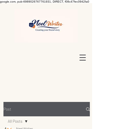
google.com, pub-6989026767761931, DIRECT, f08c47fec0942fa0
Post
All Posts
Neel Writes