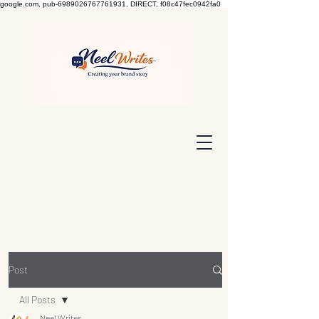
google.com, pub-6989026767761931, DIRECT, f08c47fec0942fa0
Post
All Posts
Neel Writes