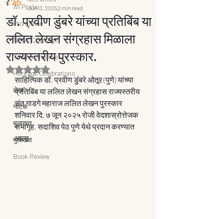
All Posts
Jun 13, 2025
2 min read
डॉ. प्रवीण डुंबरे यांच्या प्रतिबिंब या
Promotion
ललित लेखन संग्रहास मिळाला
News Coverage
राज्यस्तरीय पुरस्कार.
Youth Inituatives
Rated NaN out of 5 stars.
Heritage Celebrations
साहित्यिक डॉ. प्रवीण डुंबरे ओतूर (पुणे) यांच्या 
लेख
प्रतिबिंब या ललित लेखन संग्रहास राज्यस्तरीय 
संत गाडगे महाराज ललित लेखन पुरस्कार 
नाटक
शनिवार दि. ७ जून २०२५ रोजी वेदशास्रोत्तेजक 
मुलाखत
सभागृह, सदाशिव पेठ पुणे येथे प्रदान करण्यात 
आला.
मुलाखत
Book Review