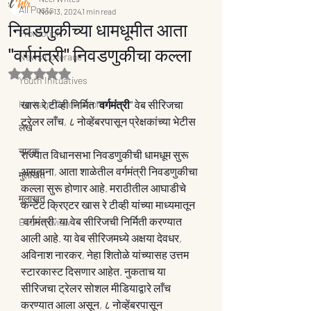
All Posts
Nov 13, 2024
1 min read
निवडणुकीच्या धामधूमीत आता
Promotion
"वर्गमंत्री" निवडणुकीचा कल्ला
News Coverage
Rated NaN out of 5 stars.
Youth Inituatives
Heritage Celebrations
खास रे टीव्ही निर्मित 
"वर्गमंत्री" 
वेब सीरिजचा 
ट्रेलर लाँच, ८ नोव्हेंबरपासून प्रेक्षकांच्या भेटीस
लेख
नाटक
राज्यात विधानसभा निवडणुकीची धामधूम सुरू 
असताना, आता शाळेतील वर्गमंत्री निवडणुकीचा 
मुलाखत
कल्ला सुरू होणार आहे. मराठीतील आघाडीचे 
मुलाखत
कन्टेट क्रिएटर खास रे टीव्ही यांच्या माध्यमातून 
"वर्गमंत्री" या वेब सीरिजची निर्मिती करण्यात 
Book Review
आली आहे. या वेब सीरिजमध्ये अक्षया देवधर, 
अविनाश नारकर, नेहा शितोळे यांच्यासह उत्तम 
स्टारकास्ट दिसणार आहेत. नुकताच या 
सीरिजचा ट्रेलर सोशल मीडियाद्वारे लाँच 
करण्यात आला असून, ८ नोव्हेंबरपासून 