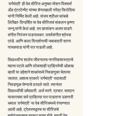
"वर्गमंत्री" ही वेब सीरिज अनुष्का मोशन पिक्चर्स 
अँड एंटरटेन्मेंट यांच्या बॅनरखाली नरेंद्र फिरोदिया 
यांनी निर्मित केली आहे. संजय श्रीधर कांबळे 
लिखित-दिग्दर्शित या वेब सीरिजचं संकलन कृष्णा 
जन्नू यांनी केलं आहे, तर छायांकन अजय घाडगे, 
संगीत निरंजन पाडगावकर, पार्श्वसंगीत श्रेयस 
एरंडे, आणि कला दिग्दर्शनाची जबाबदारी सागर 
गायकवाड यांनी पार पाडली आहे. 
विद्यार्थ्यांना शालेय जीवनातच नागरिकशास्त्राचे 
महत्त्व पटावे आणि लोकशाही प्रक्रियेची ओळख 
व्हावी या उद्देशाने शाळांमध्ये निवडणुका घेतल्या 
जातात. अशाच प्रकारे "वर्गमंत्री" पदासाठी 
निवडणूक घेण्याचे ठरवले जाते. त्यानंतर 
विद्यार्थ्यांची उमेदवारी, अर्ज भरणे, प्रचार, मतदान 
यासारख्या सर्व प्रक्रिया पार पाडताना उडणारी 
धमाल "वर्गमंत्री" या वेब सीरिजमध्ये रंगवण्यात 
आली आहे. ट्रेलरमधूनच या सीरिजचे 
मनोरंजनात्मक स्वरूप स्पष्ट होते. मराठी वेब 