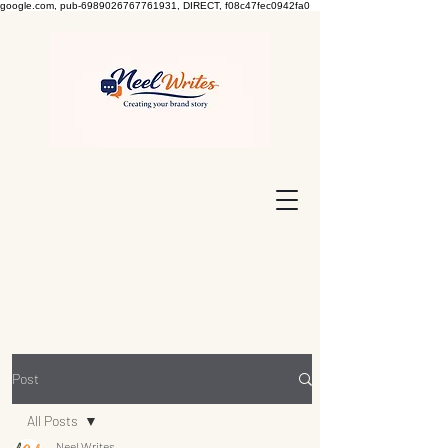
google.com, pub-6989026767761931, DIRECT, f08c47fec0942fa0
Post
All Posts
Neel Writes