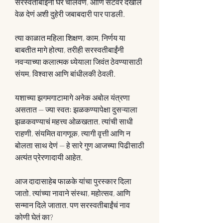
सरस्वतीबाईंनी घर चालवणं, आणि सेटवर देखील 
वेळ देणं अशी दुहेरी जबाबदारी पार पाडली.
त्या काळात महिला शिक्षण, काम, निर्णय या 
बाबतीत मागे होत्या, तरीही सरस्वतीबाईंनी 
नवऱ्याच्या कलात्मक ध्येयाला जिवंत ठेवण्यासाठी 
संयम, विश्वास आणि बांधीलकी ठेवली.
यशाच्या झगमगाटामागे अनेक अबोल यंत्रणा 
असतात — ज्या स्वतः झळकण्यापेक्षा दुसऱ्याला 
झळकवण्याचं महत्त्व ओळखतात. त्यांची साधी 
राहणी, संयमित वागणूक, त्यागी वृत्ती आणि न 
बोलता साथ देणं — हे सारे गुण आजच्या पिढीसाठी 
अत्यंत प्रेरणादायी आहेत.
आज दादासाहेब फाळके यांचा पुरस्कार दिला 
जातो. त्यांच्या नावाने संस्था, महोत्सव, आणि 
सन्मान दिले जातात. पण सरस्वतीबाईंचं नाव 
कोणी घेतं का?