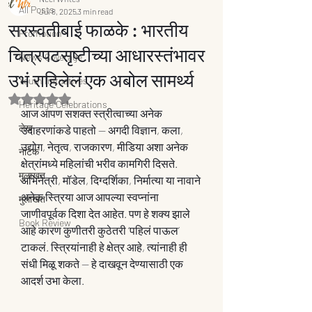
All Posts
Jul 8, 2025
3 min read
सरस्वतीबाई फाळके : भारतीय
Promotion
चित्रपटसृष्टीच्या आधारस्तंभावर
News Coverage
उभं राहिलेलं एक अबोल सामर्थ्य
Youth Inituatives
Rated NaN out of 5 stars.
Heritage Celebrations
आज आपण सशक्त स्त्रीत्वाच्या अनेक 
लेख
उदाहरणांकडे पाहतो — अगदी विज्ञान, कला, 
उद्योग, नेतृत्व, राजकारण, मीडिया अशा अनेक 
नाटक
क्षेत्रांमध्ये महिलांची भरीव कामगिरी दिसते. 
मुलाखत
अभिनेत्री, मॉडेल, दिग्दर्शिका, निर्मात्या या नावाने 
अनेक स्त्रिया आज आपल्या स्वप्नांना 
मुलाखत
जाणीवपूर्वक दिशा देत आहेत. पण हे शक्य झाले 
Book Review
आहे कारण कुणीतरी कुठेतरी ‘पहिलं पाऊल’ 
टाकलं. स्त्रियांनाही हे क्षेत्र आहे, त्यांनाही ही 
संधी मिळू शकते — हे दाखवून देण्यासाठी एक 
आदर्श उभा केला.