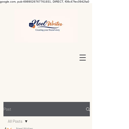
google.com, pub-6989026767761931, DIRECT, f08c47fec0942fa0
Post
All Posts
Neel Writes