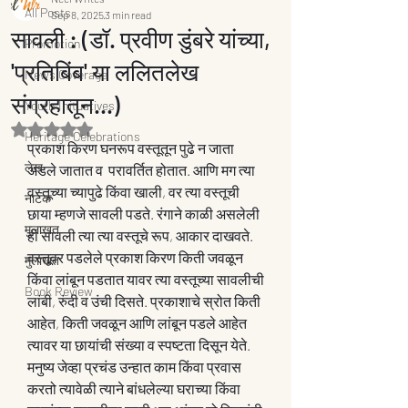
All Posts
Sep 8, 2025
3 min read
सावली : (डॉ. प्रवीण डुंबरे यांच्या,
Promotion
'प्रतिबिंब' या ललितलेख
News Coverage
संग्रहातून...)
Youth Inituatives
Rated NaN out of 5 stars.
Heritage Celebrations
प्रकाश किरण घनरूप वस्तूतून पुढे न जाता 
लेख
अडले जातात व  परावर्तित होतात. आणि मग त्या 
वस्तूच्या च्यापुढे किंवा खाली, वर त्या वस्तूची 
नाटक
छाया म्हणजे सावली पडते. रंगाने काळी असलेली 
मुलाखत
ही सावली त्या त्या वस्तूचे रूप, आकार दाखवते. 
वस्तूवर पडलेले प्रकाश किरण किती जवळून 
मुलाखत
किंवा लांबून पडतात यावर त्या वस्तूच्या सावलीची 
Book Review
लांबी, रुंदी व उंची दिसते. प्रकाशाचे स्रोत किती 
आहेत, किती जवळून आणि लांबून पडले आहेत 
त्यावर या छायांची संख्या व स्पष्टता दिसून येते. 
मनुष्य जेव्हा प्रचंड उन्हात काम किंवा प्रवास 
करतो त्यावेळी त्याने बांधलेल्या घराच्या किंवा 