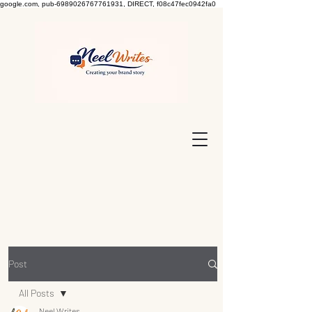
google.com, pub-6989026767761931, DIRECT, f08c47fec0942fa0
Post
All Posts
Neel Writes