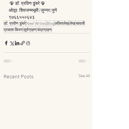
 🦚 डॉ. प्रविण डुंबरे 🦚
ओतूर, शिवजन्मभूमी (जुन्नर) पुणे
९७६६५५०६४३
डॉ. प्रवीण डुंबरे
Neel Writes
Blog
ललितलेख
लेख
सावली
प्रकाश किरण
सूर्यग्रहण
चंद्रग्रहण
Recent Posts
See All