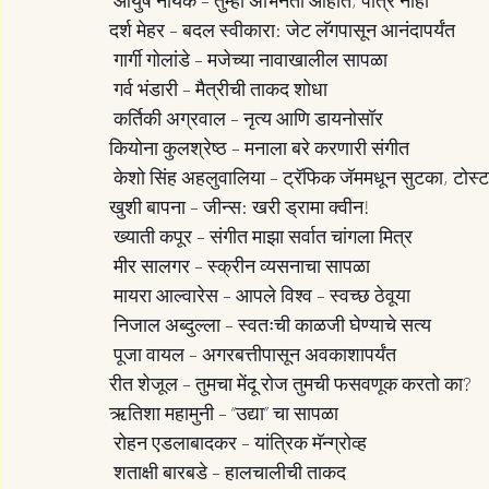
 आयुष नायक – तुम्ही अभिनेता आहात, पात्र नाही
दर्श मेहर – बदल स्वीकारा: जेट लॅगपासून आनंदापर्यंत
 गार्गी गोलांडे – मजेच्या नावाखालील सापळा
 गर्व भंडारी – मैत्रीची ताकद शोधा
 कर्तिकी अग्रवाल – नृत्य आणि डायनोसॉर
कियोना कुलश्रेष्ठ – मनाला बरे करणारी संगीत
 केशो सिंह अहलुवालिया – ट्रॅफिक जॅममधून सुटका, टोस्
खुशी बापना – जीन्स: खरी ड्रामा क्वीन!
 ख्याती कपूर – संगीत माझा सर्वात चांगला मित्र
 मीर सालगर – स्क्रीन व्यसनाचा सापळा
 मायरा आल्वारेस – आपले विश्व – स्वच्छ ठेवूया
 निजाल अब्दुल्ला – स्वतःची काळजी घेण्याचे सत्य
 पूजा वायल – अगरबत्तीपासून अवकाशापर्यंत
रीत शेजूल – तुमचा मेंदू रोज तुमची फसवणूक करतो का?
ऋतिशा महामुनी – “उद्या” चा सापळा
 रोहन एडलाबादकर – यांत्रिक मॅन्ग्रोव्ह
 शताक्षी बारबडे – हालचालीची ताकद