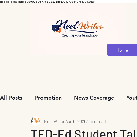
google.com, pub-6989026767761931, DIRECT, f08c47fec0942fa0
Home
All Posts
Promotion
News Coverage
Yout
नाटक
मुलाखत
Neel Writes
मुलाखत
Aug 5, 2025
3 min read
Book Review
TED-Ed Student Tal