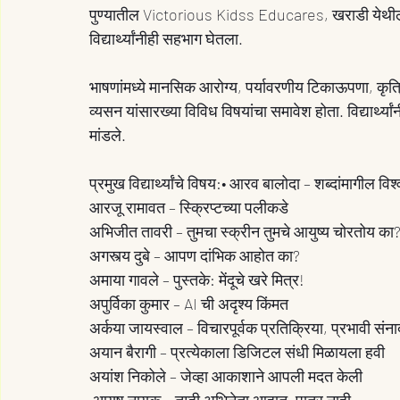
पुण्यातील Victorious Kidss Educares, खराडी येथील १८
विद्यार्थ्यांनीही सहभाग घेतला.
भाषणांमध्ये मानसिक आरोग्य, पर्यावरणीय टिकाऊपणा, कृत्र
व्यसन यांसारख्या विविध विषयांचा समावेश होता. विद्यार्थ्
मांडले.
प्रमुख विद्यार्थ्यांचे विषय:• आरव बालोदा – शब्दांमागील विश्
आरजू रामावत – स्क्रिप्टच्या पलीकडे
अभिजीत तावरी – तुमचा स्क्रीन तुमचे आयुष्य चोरतोय का?
अगस्त्य दुबे – आपण दांभिक आहोत का?
अमाया गावले – पुस्तके: मेंदूचे खरे मित्र! 
अपुर्विका कुमार – AI ची अदृश्य किंमत 
अर्कया जायस्वाल – विचारपूर्वक प्रतिक्रिया, प्रभावी संना
अयान बैरागी – प्रत्येकाला डिजिटल संधी मिळायला हवी
अयांश निकोले – जेव्हा आकाशाने आपली मदत केली