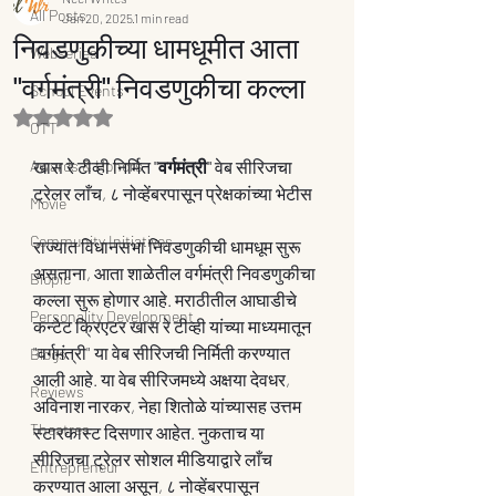
All Posts
Jan 20, 2025
1 min read
निवडणुकीच्या धामधूमीत आता
Webseries
"वर्गमंत्री" निवडणुकीचा कल्ला
School Events
Rated NaN out of 5 stars.
OTT
Awards & Honors
खास रे टीव्ही निर्मित 
"वर्गमंत्री" 
वेब सीरिजचा 
ट्रेलर लाँच, ८ नोव्हेंबरपासून प्रेक्षकांच्या भेटीस
Movie
Community Initiatives
राज्यात विधानसभा निवडणुकीची धामधूम सुरू 
असताना, आता शाळेतील वर्गमंत्री निवडणुकीचा 
Biopic
कल्ला सुरू होणार आहे. मराठीतील आघाडीचे 
Personality Development
कन्टेट क्रिएटर खास रे टीव्ही यांच्या माध्यमातून 
"वर्गमंत्री" या वेब सीरिजची निर्मिती करण्यात 
Blogs
आली आहे. या वेब सीरिजमध्ये अक्षया देवधर, 
Reviews
अविनाश नारकर, नेहा शितोळे यांच्यासह उत्तम 
Theatres
स्टारकास्ट दिसणार आहेत. नुकताच या 
सीरिजचा ट्रेलर सोशल मीडियाद्वारे लाँच 
Entrepreneur
करण्यात आला असून, ८ नोव्हेंबरपासून 