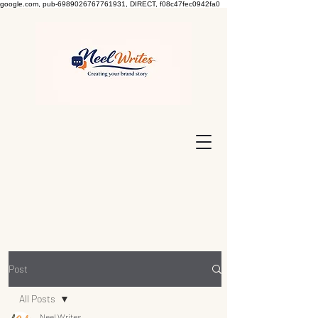
google.com, pub-6989026767761931, DIRECT, f08c47fec0942fa0
Post
All Posts
Neel Writes