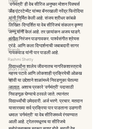
Travel
"वर्गमंत्री" ही वेब सीरिज अनुष्का मोशन पिक्चर्स 
Music
अँड एंटरटेन्मेंट यांच्या बॅनरखाली नरेंद्र फिरोदिया 
यांनी निर्मित केली आहे. संजय श्रीधर कांबळे 
Designs
लिखित-दिग्दर्शित या वेब सीरिजचं संकलन कृष्णा 
Promotion
जन्नू यांनी केलं आहे, तर छायांकन अजय घाडगे, 
संगीत निरंजन पाडगावकर, पार्श्वसंगीत श्रेयस 
Books
एरंडे, आणि कला दिग्दर्शनाची जबाबदारी सागर 
Brands
गायकवाड यांनी पार पाडली आहे. 
Rashmi Shetty
विद्यार्थ्यांना शालेय जीवनातच नागरिकशास्त्राचे 
Short Films
महत्त्व पटावे आणि लोकशाही प्रक्रियेची ओळख 
Art
व्हावी या उद्देशाने शाळांमध्ये निवडणुका घेतल्या 
जातात. अशाच प्रकारे "वर्गमंत्री" पदासाठी 
Stories
निवडणूक घेण्याचे ठरवले जाते. त्यानंतर 
विद्यार्थ्यांची उमेदवारी, अर्ज भरणे, प्रचार, मतदान 
यासारख्या सर्व प्रक्रिया पार पाडताना उडणारी 
धमाल "वर्गमंत्री" या वेब सीरिजमध्ये रंगवण्यात 
आली आहे. ट्रेलरमधूनच या सीरिजचे 
मनोरंजनात्मक स्वरूप स्पष्ट होते. मराठी वेब 