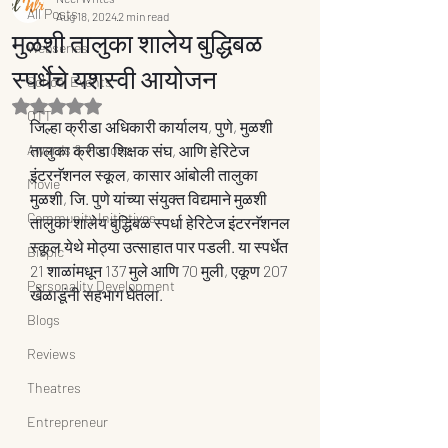
All Posts
Aug 18, 2024
2 min read
मुळशी तालुका शालेय बुद्धिबळ
Webseries
स्पर्धेचे यशस्वी आयोजन
School Events
Rated NaN out of 5 stars.
OTT
जिल्हा क्रीडा अधिकारी कार्यालय, पुणे, मुळशी 
Awards & Honors
तालुका क्रीडा शिक्षक संघ, आणि हेरिटेज 
इंटरनॅशनल स्कूल, कासार आंबोली तालुका 
Movie
मुळशी, जि. पुणे यांच्या संयुक्त विद्यमाने मुळशी 
Community Initiatives
तालुका शालेय बुद्धिबळ स्पर्धा हेरिटेज इंटरनॅशनल 
स्कूल येथे मोठ्या उत्साहात पार पडली. या स्पर्धेत 
Biopic
21 शाळांमधून 137 मुले आणि 70 मुली, एकूण 207 
Personality Development
खेळाडूंनी सहभाग घेतला.
Blogs
Reviews
Theatres
Entrepreneur