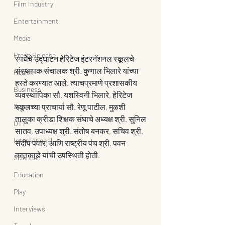
Film Industry
Entertainment
Media
Press Release
स्पर्धेचे उद्घाटन हेरिटेज इंटरनॅशनल स्कूलचे 
संस्थापक संचालक श्री. कुणाल भिलारे यांच्या 
Health
हस्ते करण्यात आले. त्याचप्रमाणे प्रशासकीय 
Business
व्यवस्थापिका सौ. यशस्विनी भिलारे, हेरिटेज 
Sports
स्कूलच्या प्राचार्या सौ. रेणू पाटील, मुळशी 
तालुका क्रीडा शिक्षक संघाचे अध्यक्ष श्री. सुनिल 
OTT
सातव, उपाध्यक्ष श्री. संतोष बनकर, सचिव श्री. 
International
संदीप पवार, आणि राष्ट्रीय पंच श्री. पवन 
कातकाडे यांची उपस्थिती होती. 
Science
Education
Play
Interviews