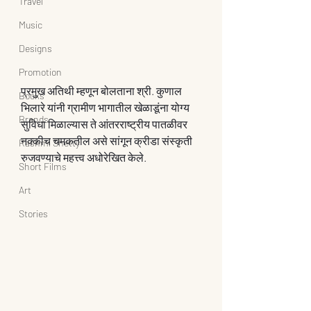
Travel
Music
Designs
Promotion
प्रमुख अतिथी म्हणून बोलताना श्री. कुणाल 
Books
भिलारे यांनी ग्रामीण भागातील खेळाडूंना योग्य 
Brands
सुविधा मिळाल्यास ते आंतरराष्ट्रीय पातळीवर 
नक्कीच चमकतील असे सांगून क्रीडा संस्कृती 
Rashmi Shetty
रुजवण्याचे महत्त्व अधोरेखित केले.
Short Films
Art
Stories