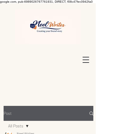
google.com, pub-6989026767761931, DIRECT, f08c47fec0942fa0
Post
All Posts
Neel Writes